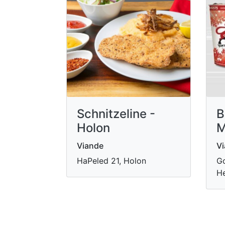
Schnitzeline -
B
Holon
M
Viande
V
HaPeled 21, Holon
Go
He