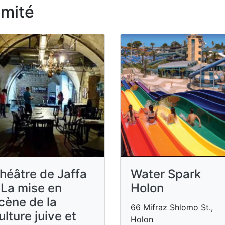
imité
héâtre de Jaffa
Water Spark
 La mise en
Holon
cène de la
66 Mifraz Shlomo St.,
ulture juive et
Holon