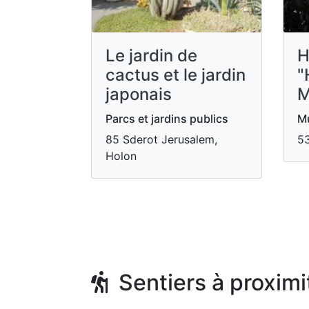
Le jardin de
H
cactus et le jardin
"
japonais
M
Parcs et jardins publics
Mu
85 Sderot Jerusalem,
53
Holon
Sentiers à proximi