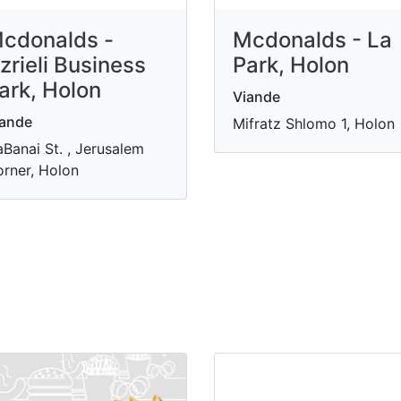
cdonalds -
Mcdonalds - La
zrieli Business
Park, Holon
ark, Holon
Viande
iande
Mifratz Shlomo 1, Holon
Banai St. , Jerusalem
rner, Holon