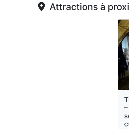
Attractions à prox
T
–
s
c