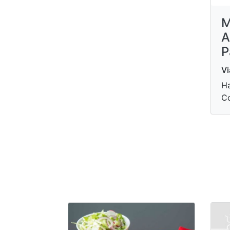
M
A
P
V
Ha
Co