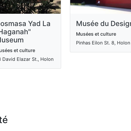
osmasa Yad La
Musée du Desig
Haganah"
Musées et culture
useum
Pinhas Eilon St. 8, Holon
sées et culture
 David Elazar St., Holon
té