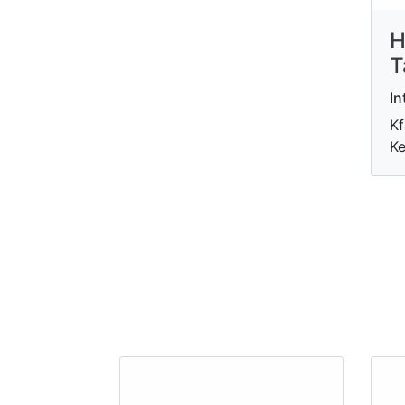
H
T
In
Kf
Ke