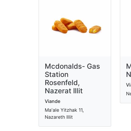
Mcdonalds- Gas
M
Station
N
Rosenfeld,
V
Nazerat Illit
Ne
Viande
Ma'ale Yitzhak 11,
Nazareth Illit