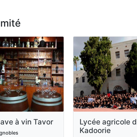
imité
ave à vin Tavor
Lycée agricole 
Kadoorie
gnobles