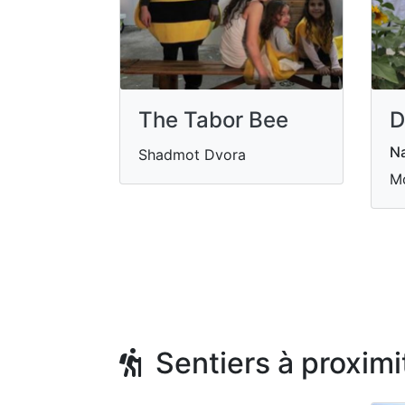
The Tabor Bee
D
Na
Shadmot Dvora
M
Sentiers à proximi