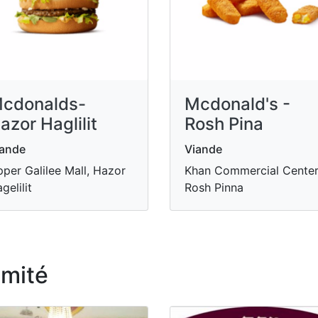
cdonalds-
Mcdonald's -
azor Haglilit
Rosh Pina
iande
Viande
per Galilee Mall, Hazor
Khan Commercial Center
gelilit
Rosh Pinna
imité