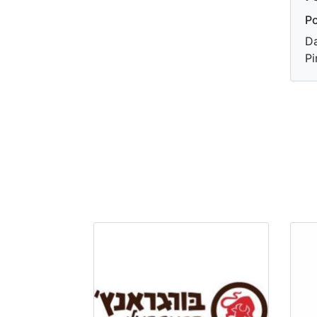
Po
Da
Pi