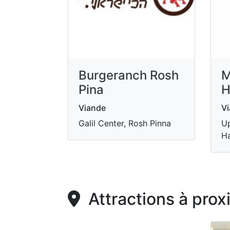
Burgeranch Rosh
M
Pina
H
Viande
V
Galil Center, Rosh Pinna
Up
Ha
Attractions à prox