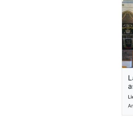
L
a
Li
Ar