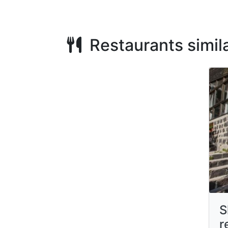
Restaurants simila
S
r