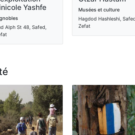
inicole Yashfe
Musées et culture
gnobles
Hagdod Hashleshi, Safed
Zefat
d Alph St 48, Safed,
fat
té