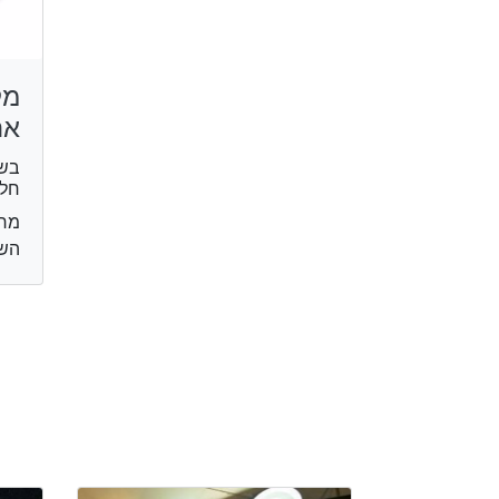
מק
אה
בשר
חל
מרכ
השר