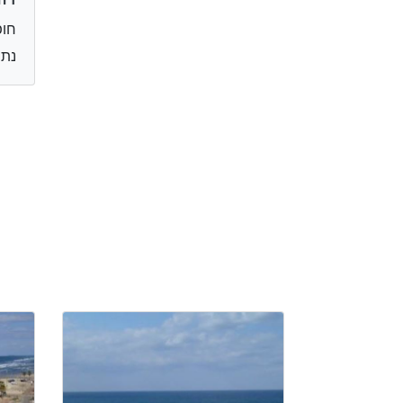
חופ
נתנ