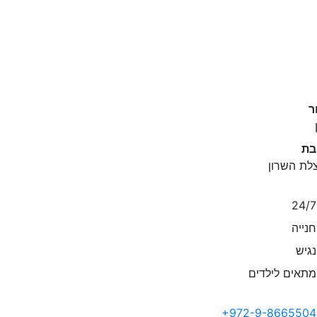
ר
בת
לת השרון
נייה
גיש
תאים לילדים
+972-9-8665504