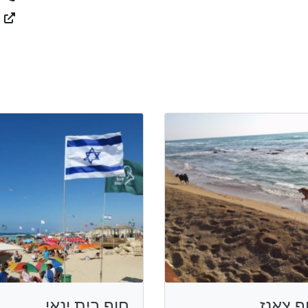
ף צאנז
חוף בית ינאי