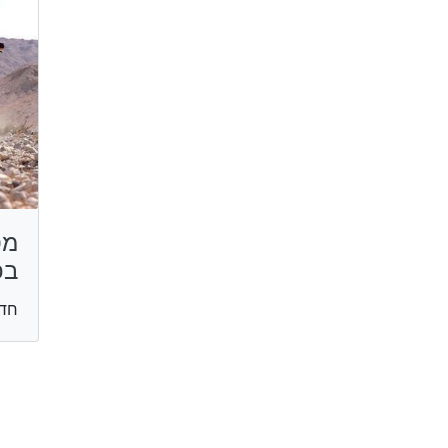
מס
בפ
חד