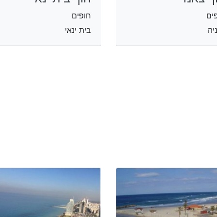
ים
חופים
יה
בית ינאי