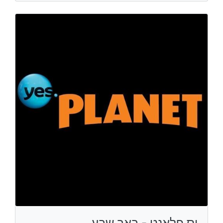
יס פלאנט - באר שבע