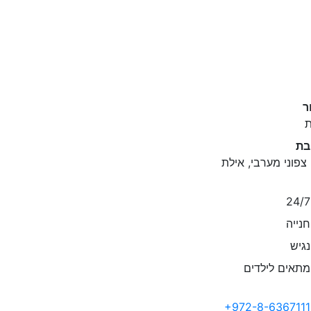
ר
ת
בת
צפוני מערבי, אילת
נייה
גיש
תאים לילדים
+972-8-6367111