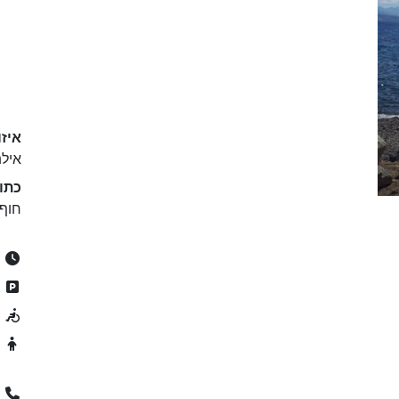
איזו
איל
כתו
חוף 
24/7
ח
נ
מ