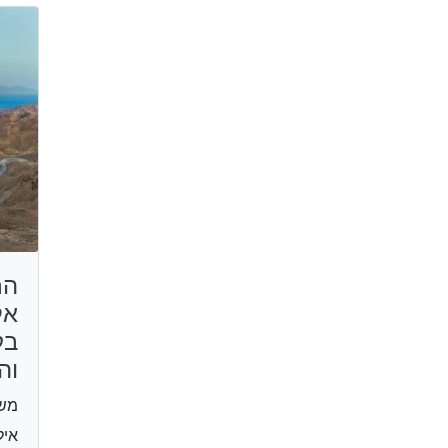
הר
אל
בק
וה
משפ
איל