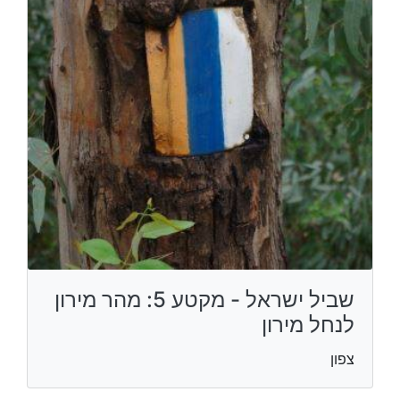
שביל ישראל - מקטע 5: מהר מירון
לנחל מירון
צפון