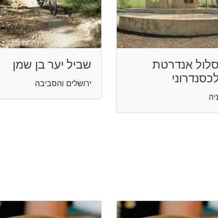
לול אנדרטת
שביל יער בן שמן
כסנדרוני
ירושלים והסביבה
יה