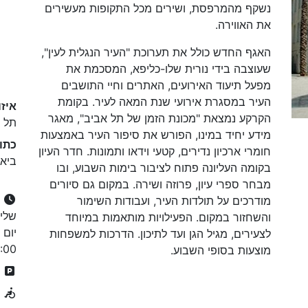
נשקף מהמרפסת, ושירים מכל התקופות מעשירים
את האווירה.
האגף החדש כולל את תערוכת "העיר הנגלית לעין",
שעוצבה בידי נורית שלו-כליפא, המסכמת את
מפעל תיעוד האירועים, האתרים וחיי התושבים
העיר במסגרת אירועי שנת המאה לעיר. בקומת
איזו
הקרקע נמצאת "מכונת הזמן של תל אביב", מאגר
תל א
מידע יחיד במינו, הפורש את סיפור העיר באמצעות
כתו
חומרי ארכיון נדירים, קטעי וידאו ותמונות. חדר העיון
ביאליק 27, תל א
בקומה העליונה פתוח לציבור בימות השבוע, ובו
מבחר ספרי עיון, פרוזה ושירה. במקום גם סיורים
מודרכים על תולדות העיר, ועבודות השימור
והשחזור במקום. הפעילויות מותאמות במיוחד
לצעירים, מגיל הגן ועד לתיכון. הדרכות למשפחות
14:00, יום שבת: 0
מוצעות בסופי השבוע.
ח
נ