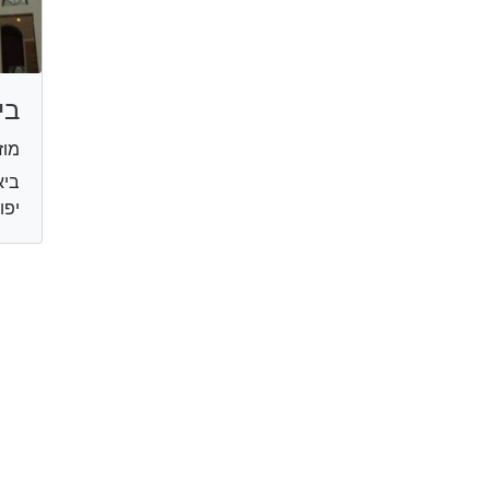
בי
מוז
יפו