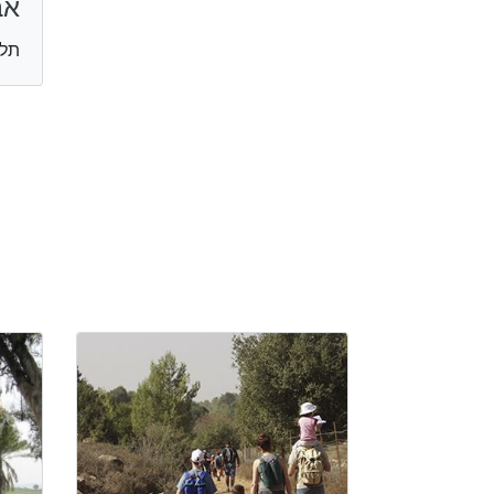
אב
תל 