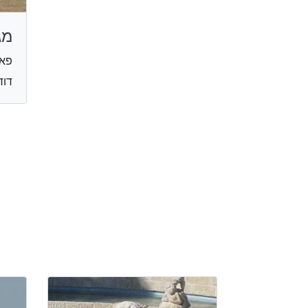
מג
פאר
דוד רזי