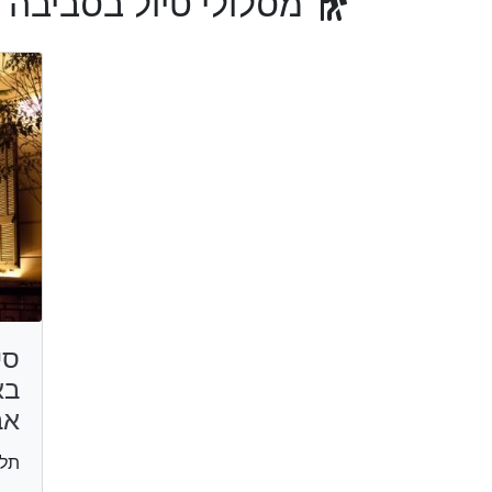
מסלולי טיול בסביבה
סי
בא
אב
תל 