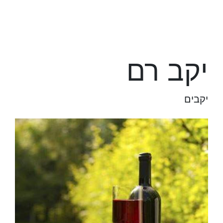
יקב רם
יקבים