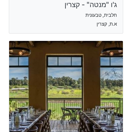
ג'ו "מנטה" - קצרין
חלבית, טבעונית
א.ת, קצרין