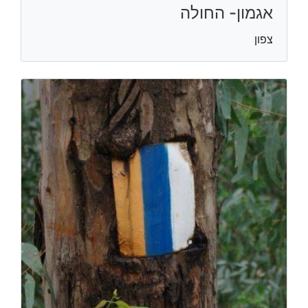
אגמון- החולה
צפון