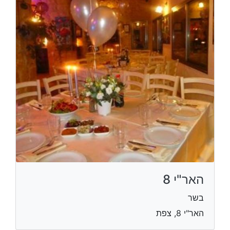
האר"י 8
בשר
האר"י 8, צפת