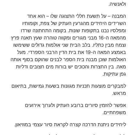
ולאנשיה.
המבנה – על תשעת חללי התצוגה שלו – הוא אחד
השרידים היחידים מהגרעין העתיק של צפת, וקומותיו
ומפלסיו נבנו בתקופות שונות. בקומה התחתונה שרדו
מהמאה ה-16 מבני מגורים ומקווה טוהרה שעץ תאנה פרץ
וצמח מבין כתליו. בלב הבית שני אולמות גדולים ששימשו
באמצע המאה ה-19 את בית הדין הרבני הספרדי. מעל
האולמות שוכן מבנה בית הספר לבנים שהוקם בסוף אותה
מאה. בין החצרות והכוכים יש בורות מים חצובים ודליות
גפן עתיקות.
למבקרים מוצעות תכניות מגוונות בשעות גמישות, בתיאום
מראש.
אפשר להזמין סיורים ברובע העתיק ולערוך אירועים
משפחתיים.
ליחידים ניתנת הדרכה קצרה לקראת סיור עצמי במוזיאון.