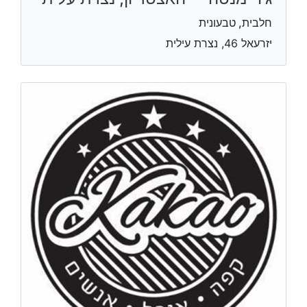
חלבית, טבעונית
יזרעאל 46, נצרת עילית