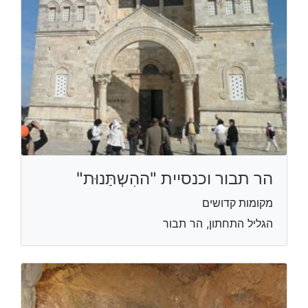
הר תבור וכנסיית "ההִשְתַּנוּת"
מקומות קדושים
הגליל התחתון, הר תבור