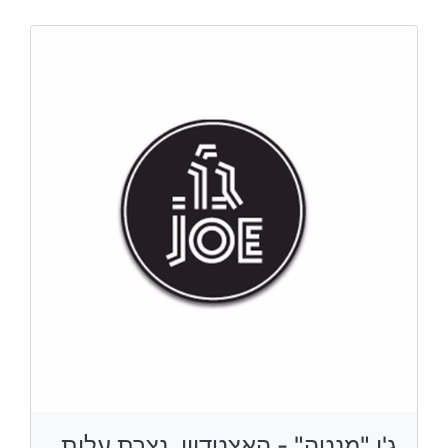
ג'ו "מנטה" - האצטדיון, נצרת עלית