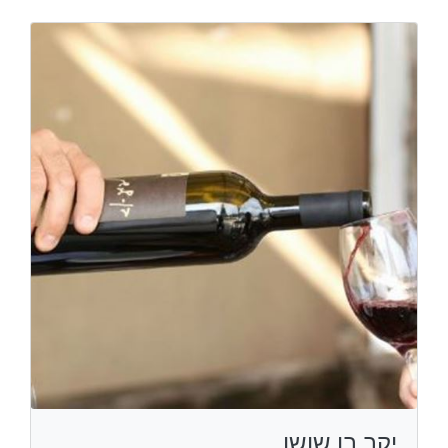
יקב בן שושן