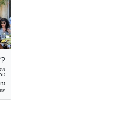
קז
איט
טבע
יפו