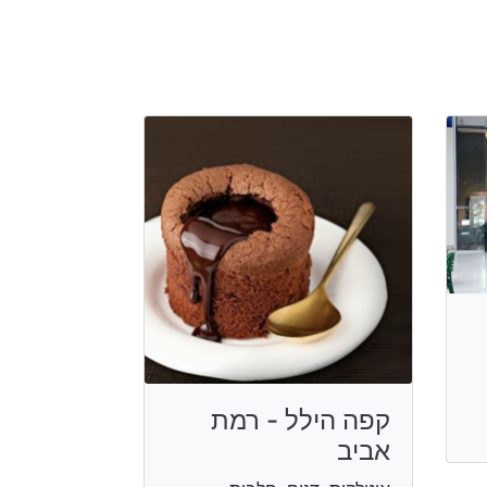
קפה הילל - רמת
אביב