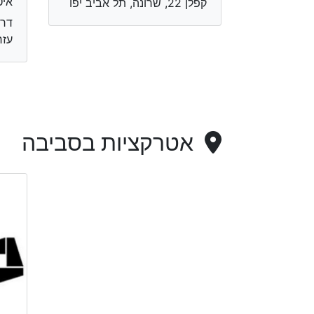
איט
קפלן 22, שרונה, תל אביב יפו
עזר
אטרקציות בסביבה