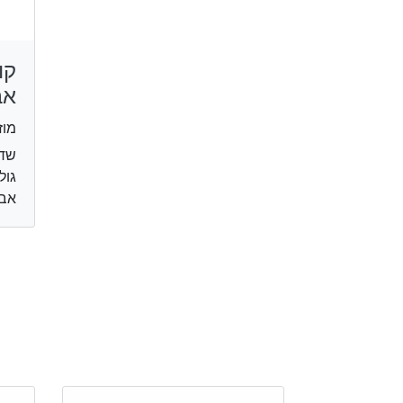
קו
אב
מוז
גול
אבי