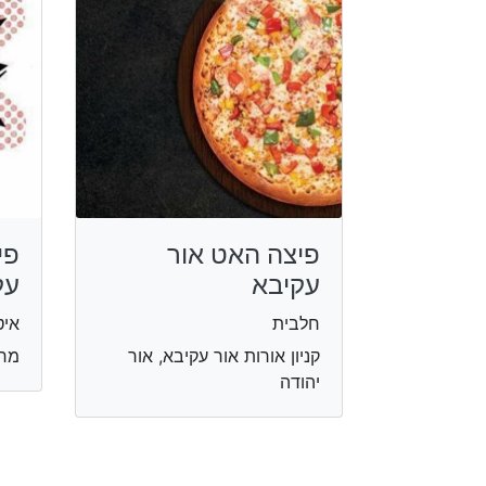
פיצה האט אור
פי
עקיבא
עק
חלבית
איט
קניון אורות אור עקיבא, אור
מרכ
יהודה