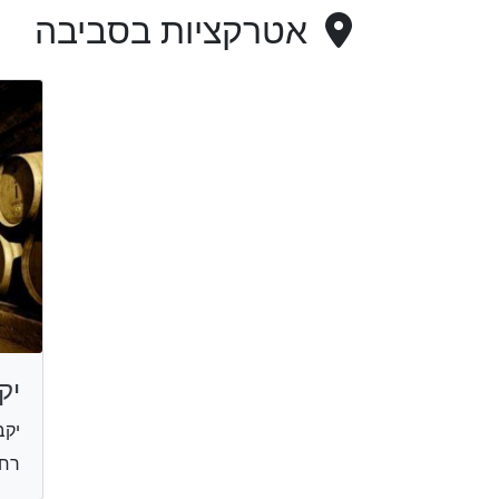
אטרקציות בסביבה
יק
יקב
רחוב 