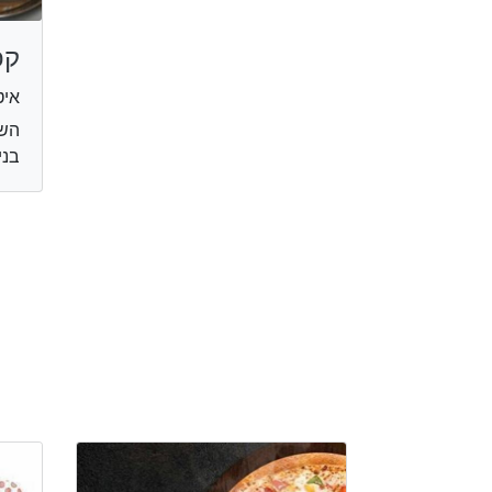
קפ
איט
בני