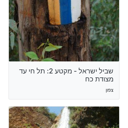
שביל ישראל - מקטע 2: תל חי עד
מצודת כח
צפון