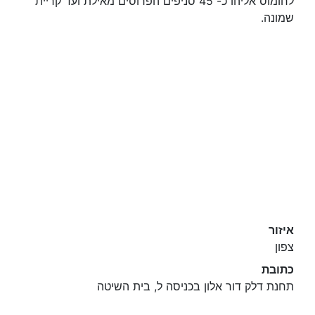
לחומוס אליהו כ- 45 סניפים הפרוסים מאילת ועד קריית
שמונה.
איזור
צפון
כתובת
תחנת דלק דור אלון בכניסה ל, בית השיטה