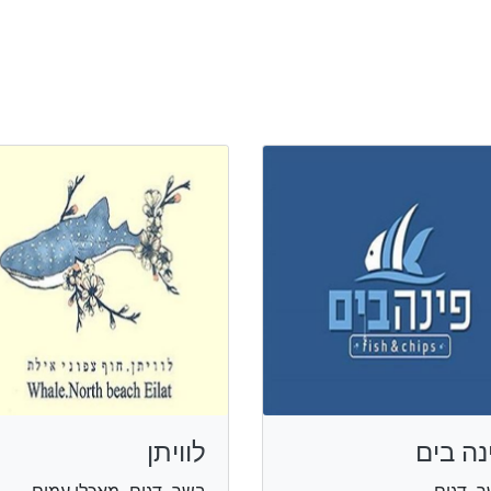
נה בים
לוויתן
, דגים
בשר, דגים, מאכלי עמים