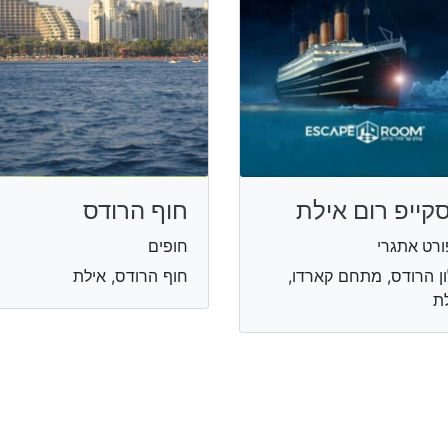
קייפ רום אילת
חוף הרודס
רט אתגרי
חופים
ן הרודס, מתחם קארדו,
חוף הרודס, אילת
ת