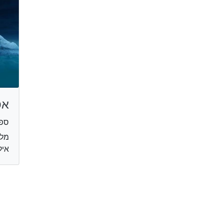
אס
ספו
מלו
איל