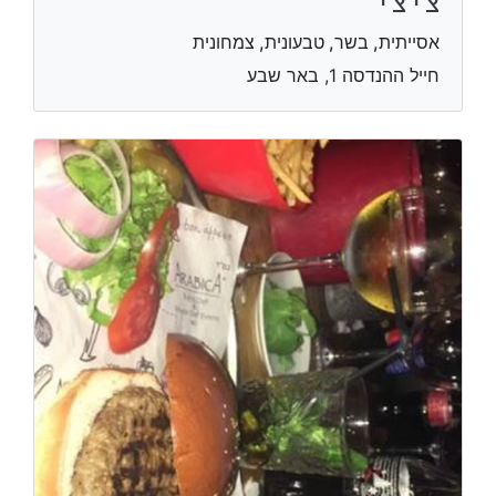
צ'י צ'י
אסייתית, בשר, טבעונית, צמחונית
חייל ההנדסה 1, באר שבע