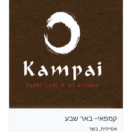
קמפאי- באר שבע
אסייתית, בשר