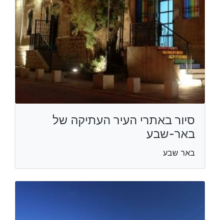
סיור באתרי העיר העתיקה של
באר-שבע
באר שבע