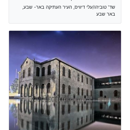
שד' טוביהו/עלי דיוויס, העיר העתיקה באר- שבע,
באר שבע