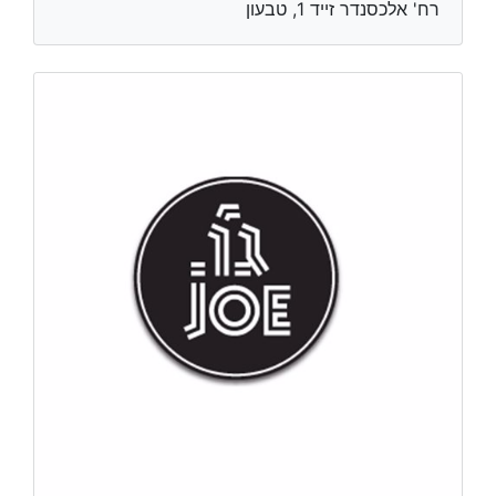
רח' אלכסנדר זייד 1, טבעון