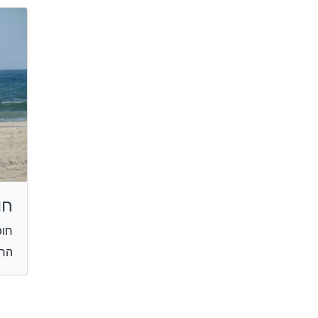
חו
חופ
הרצ