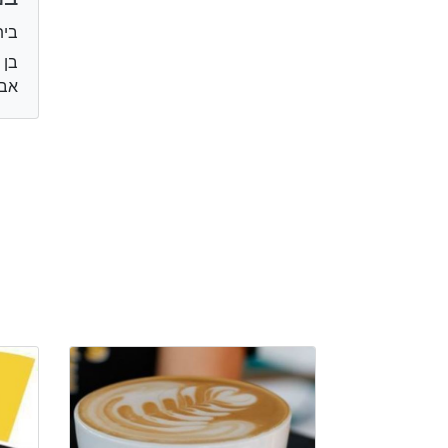
בית
אבי