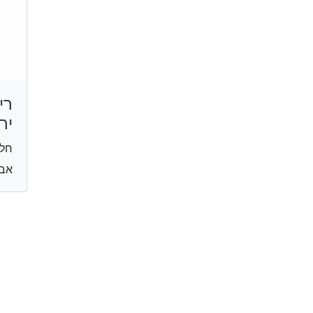
רי
יר
חלב
אביזוה