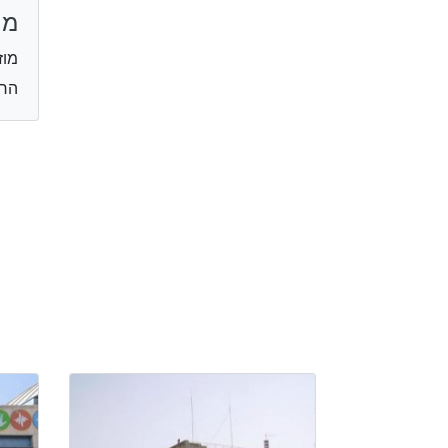
מר
מוז
הר 