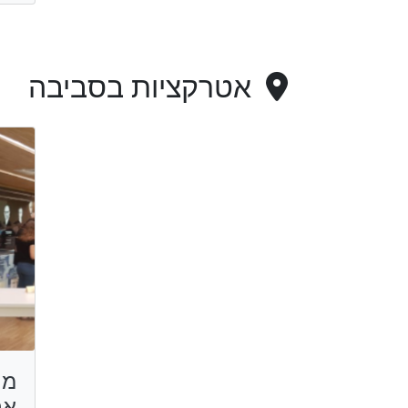
אטרקציות בסביבה
מר
אר