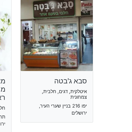
סבא ג'בטה
מא
מר
איטלקית, דגים, חלבית,
רא
צמחונית
יפו 216 בניין שערי העיר,
חלב
ירושלים
תחנ
ירו