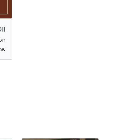
וו
חל
שמגר 4