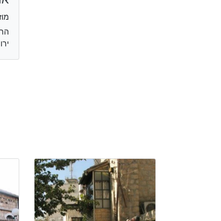
מוז
ירו