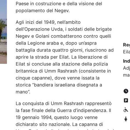
Paese in costruzione e della visione del
popolamento del Negev.
Agli inizi del 1949, nell’ambito
dell’Operazione Uvda, i soldati delle brigate
Negev e Golani combatterono contro quelli
della Legione araba e, dopo un’aspra
Re
battaglia durata quattro giorni, riuscirono ad
Eil
aprire la strada per Eilat. La liberazione di
Ind
Eilat si concluse alla stazione della polizia
Adj
britannica di Umm Rashrash (consistente in
mal
cinque capanne), dove venne issata la
storica “bandiera israeliana disegnata a
mano”.
La conquista di Umm Rashrash rappresentò
la fase finale della Guerra d’indipendenza. Il
19 gennaio 1994, questo luogo venne
dichiarato sito nazionale. La capanna di