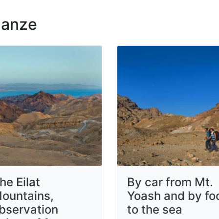
nanze
he Eilat
By car from Mt.
ountains,
Yoash and by fo
bservation
to the sea