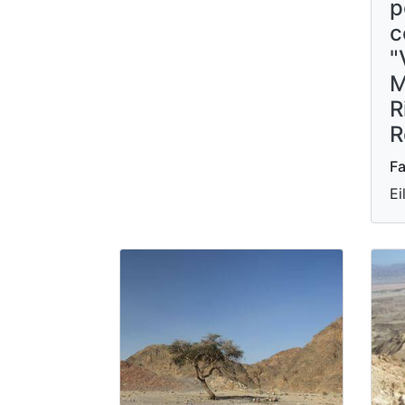
p
c
"
M
R
R
Fa
Ei