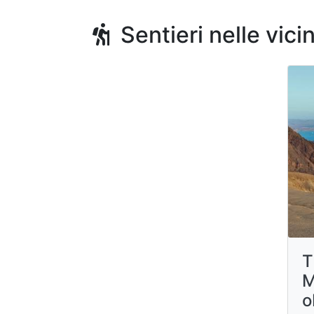
Sentieri nelle vici
T
M
o