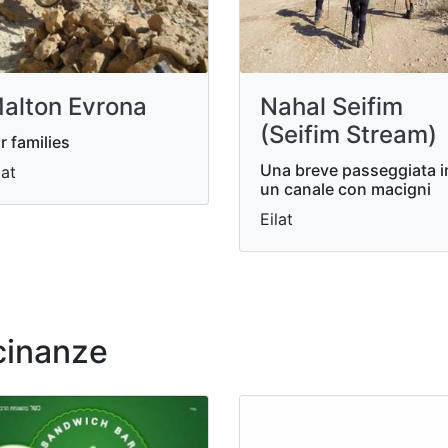
alton Evrona
Nahal Seifim
(Seifim Stream)
r families
Una breve passeggiata i
lat
un canale con macigni
Eilat
icinanze