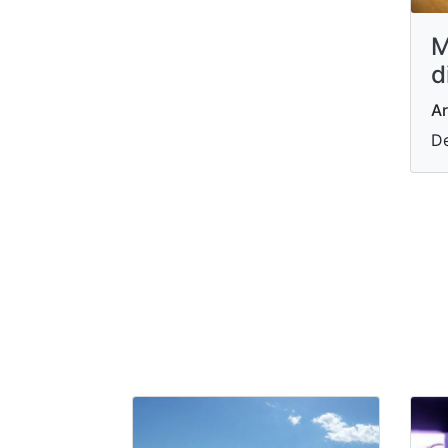
M
d
Ar
De