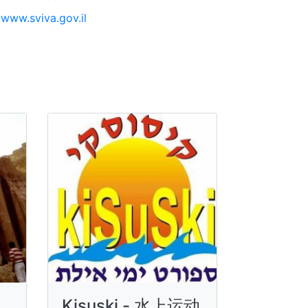
www.sviva.gov.il
Kisuski - 水上运动