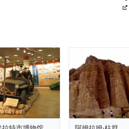
埃拉特市博物馆
阿姆拉姆·柱群