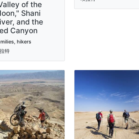
Valley of the
oon," Shani
iver, and the
ed Canyon
milies, hikers
拉特