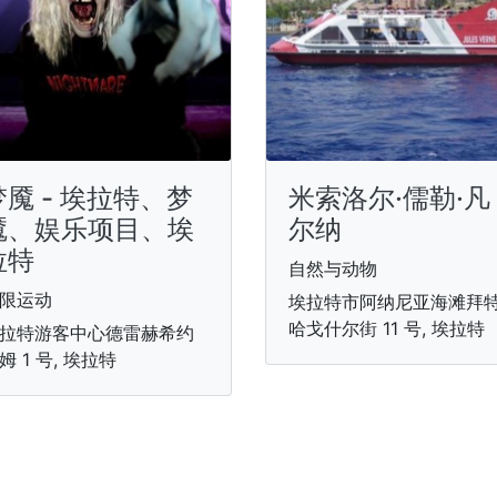
梦魇 - 埃拉特、梦
米索洛尔·儒勒·凡
魇、娱乐项目、埃
尔纳
拉特
自然与动物
限运动
埃拉特市阿纳尼亚海滩拜
哈戈什尔街 11 号, 埃拉特
拉特游客中心德雷赫希约
姆 1 号, 埃拉特