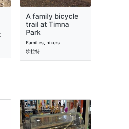
A family bicycle
trail at Timna
Park
道
Families, hikers
埃拉特