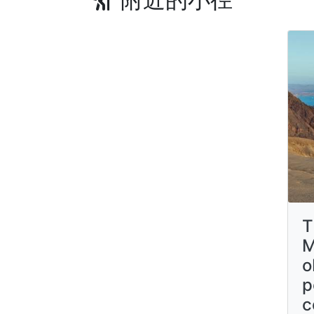
T
M
o
p
c