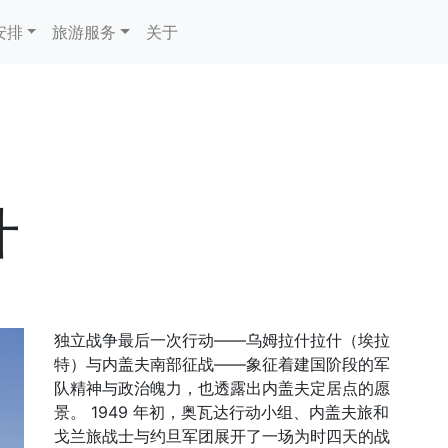
安排
旅游服务
关于
什
独立战争最后一次行动——乌姆拉什拉什（埃拉
特）与内盖夫南部征战——象征着建国阶段的军
队精神与政治魄力，也透露出内盖夫定居点的愿
景。 1949 年初，奥瓦达行动小组、内盖夫旅和
戈兰旅战士与约旦军团展开了一场为时四天的战