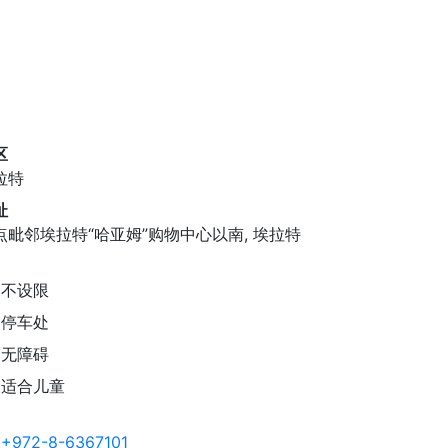
区
拉特
址
点毗邻埃拉特“哈亚姆”购物中心以南, 埃拉特
不设限
停车处
无障碍
适合儿童
+972-8-6367101