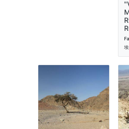
"
M
R
R
Fa
埃