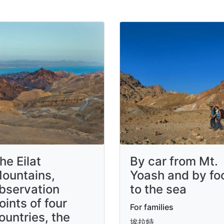
he Eilat
By car from Mt.
ountains,
Yoash and by fo
bservation
to the sea
oints of four
For families
ountries, the
埃拉特