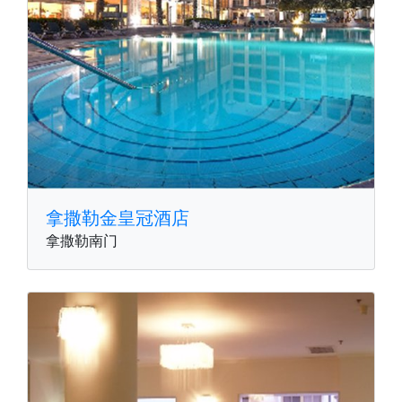
拿撒勒金皇冠酒店
拿撒勒南门