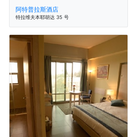
阿特普拉斯酒店
特拉维夫本耶胡达 35 号