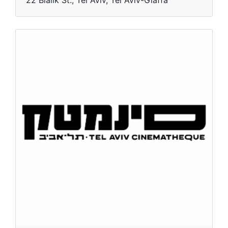
22 Bialik St., Tel Aviv, Tel Aviv-Giaffa