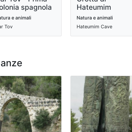
olonia spagnola
Hateumim
tura e animali
Natura e animali
r Tov
Hateumim Cave
nanze