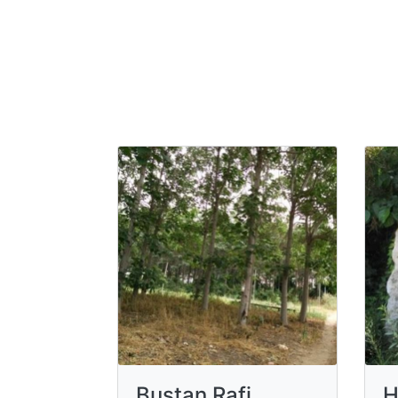
Bustan Rafi
H