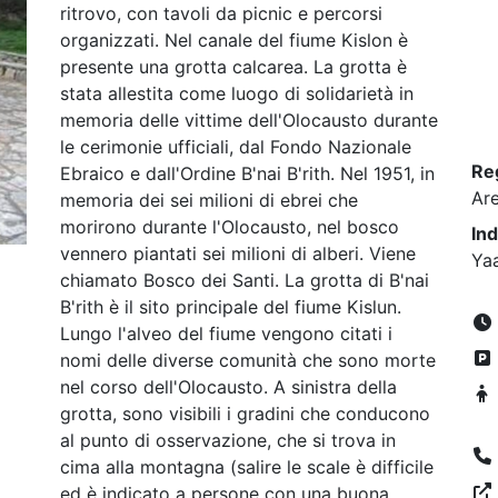
ritrovo, con tavoli da picnic e percorsi
organizzati. Nel canale del fiume Kislon è
presente una grotta calcarea. La grotta è
stata allestita come luogo di solidarietà in
memoria delle vittime dell'Olocausto durante
le cerimonie ufficiali, dal Fondo Nazionale
Re
Ebraico e dall'Ordine B'nai B'rith. Nel 1951, in
Ar
memoria dei sei milioni di ebrei che
morirono durante l'Olocausto, nel bosco
Ind
vennero piantati sei milioni di alberi. Viene
Ya
chiamato Bosco dei Santi. La grotta di B'nai
B'rith è il sito principale del fiume Kislun.
Lungo l'alveo del fiume vengono citati i
nomi delle diverse comunità che sono morte
nel corso dell'Olocausto. A sinistra della
grotta, sono visibili i gradini che conducono
al punto di osservazione, che si trova in
cima alla montagna (salire le scale è difficile
ed è indicato a persone con una buona