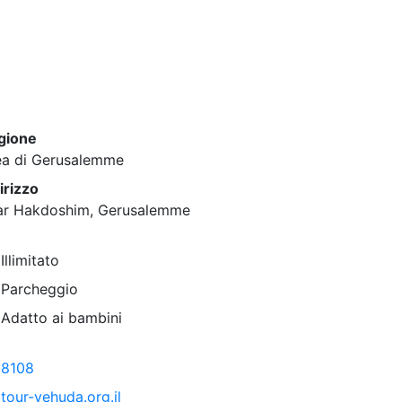
gione
ea di Gerusalemme
irizzo
ar Hakdoshim, Gerusalemme
Illimitato
Parcheggio
Adatto ai bambini
8108
tour-yehuda.org.il