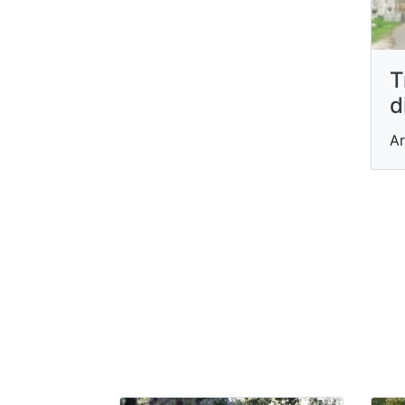
T
d
Ar