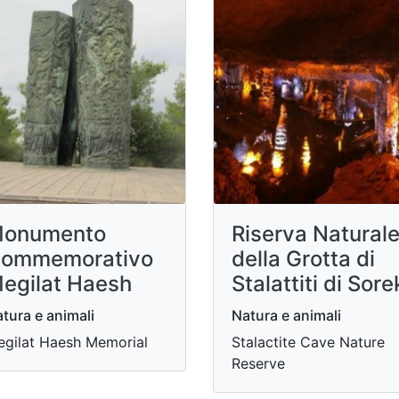
onumento
Riserva Natural
ommemorativo
della Grotta di
egilat Haesh
Stalattiti di Sore
tura e animali
Natura e animali
gilat Haesh Memorial
Stalactite Cave Nature
Reserve