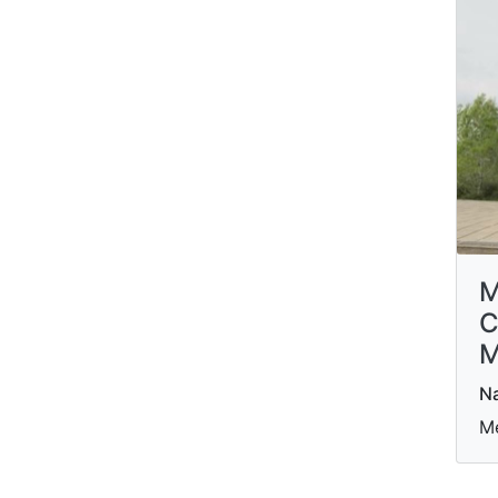
M
C
M
Na
Me