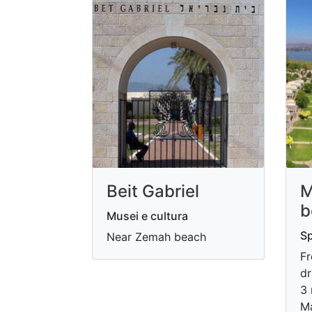
Beit Gabriel
M
b
Musei e cultura
S
Near Zemah beach
Fr
dr
3 
M