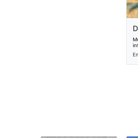
D
Mu
in
E