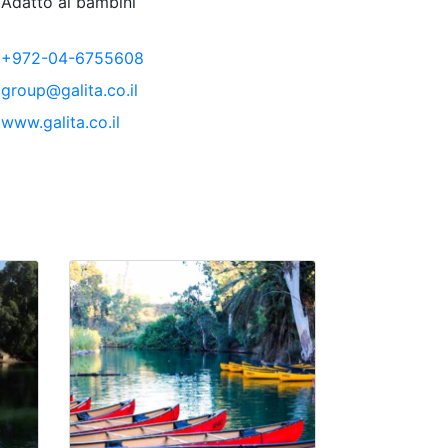
Adatto ai bambini
+972-04-6755608
group@galita.co.il
www.galita.co.il