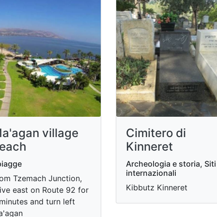
a'agan village
Cimitero di
each
Kinneret
piagge
Archeologia e storia, Siti
internazionali
om Tzemach Junction,
Kibbutz Kinneret
ive east on Route 92 for
minutes and turn left
a'agan