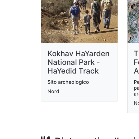
Kokhav HaYarden
T
National Park -
F
HaYedid Track
A
Sito archeologico
Pe
pa
Nord
ar
N