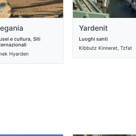
egania
Yardenit
sei e cultura, Siti
Luoghi santi
ternazionali
Kibbutz Kinneret, Tzfat
mek Hyarden