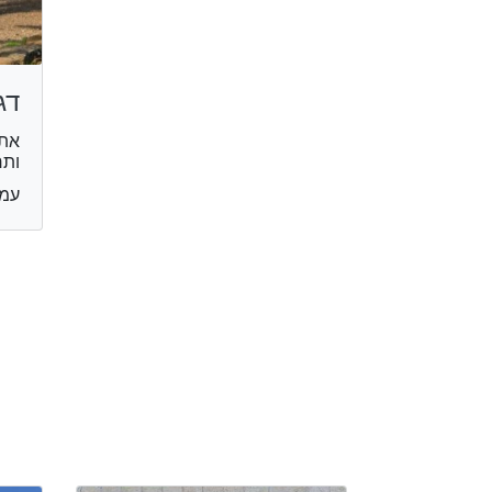
דג
אתר
ותר
עמק