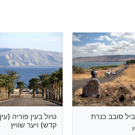
יל סובב כנרת
טיול בעין פוריה (עין
קדש) ויער שוויץ
ן