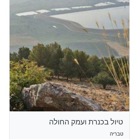
טיול בכנרת ועמק החולה
טבריה