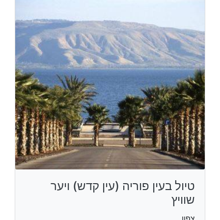
טיול בעין פוריה (עין קדש) ויער
שוויץ
צפון