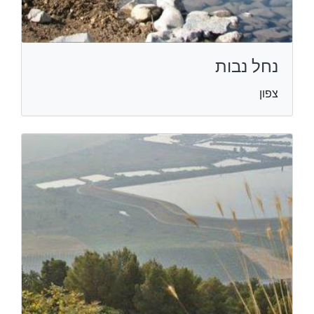
נחל נבות
צפון