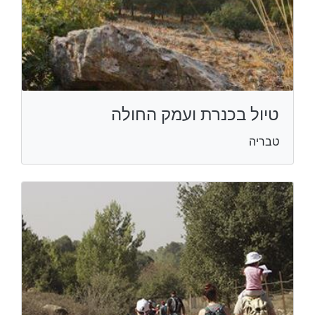
טיול בכנרת ועמק החולה
טבריה