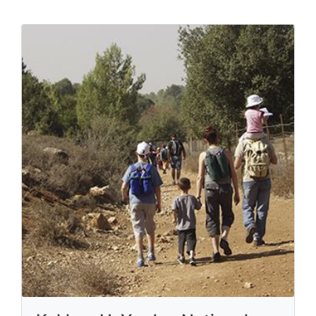
Kokhav HaYarden National