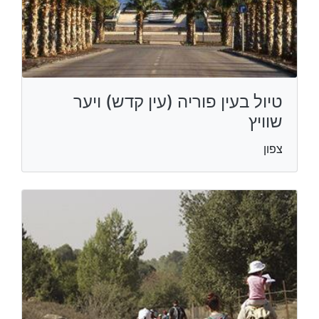
טיול בעין פוריה (עין קדש) ויער
שוויץ
צפון