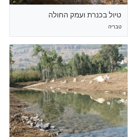
טיול בכנרת ועמק החולה
טבריה