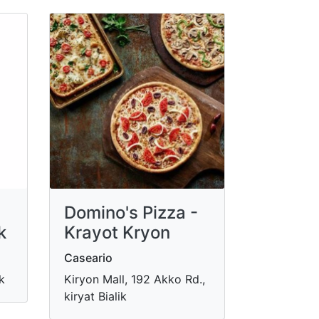
Domino's Pizza -
k
Krayot Kryon
Caseario
k
Kiryon Mall, 192 Akko Rd.,
kiryat Bialik