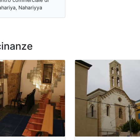
hariya, Nahariyya
cinanze