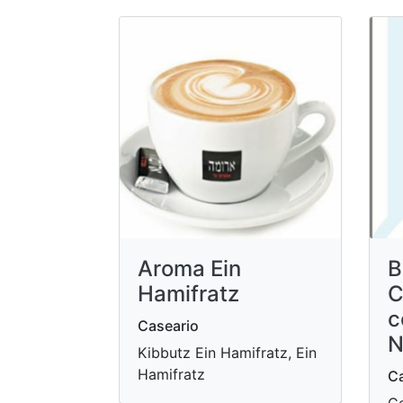
Aroma Ein
B
Hamifratz
C
c
Caseario
N
Kibbutz Ein Hamifratz, Ein
Hamifratz
Ca
Ce