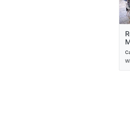
R
M
Ca
Wi