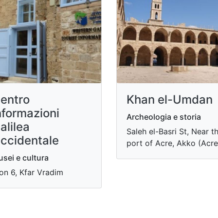
entro
Khan el-Umdan
nformazioni
Archeologia e storia
alilea
Saleh el-Basri St, Near t
ccidentale
port of Acre, Akko (Acre
sei e cultura
on 6, Kfar Vradim