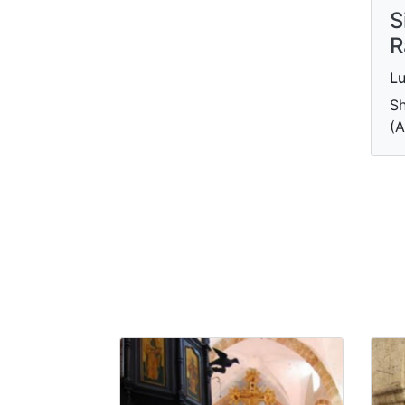
S
R
Lu
Sh
(A