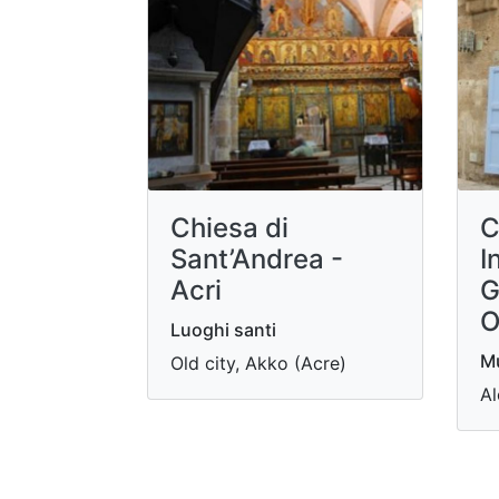
Chiesa di
C
Sant’Andrea -
I
Acri
G
O
Luoghi santi
Mu
Old city, Akko (Acre)
Al