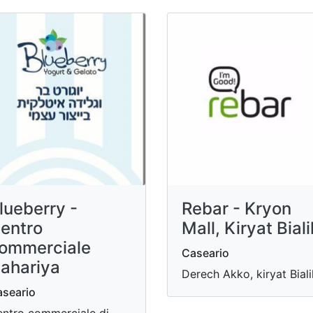
lueberry -
Rebar - Kryon
entro
Mall, Kiryat Biali
ommerciale
Caseario
ahariya
Derech Akko, kiryat Biali
seario
ntro commerciale di