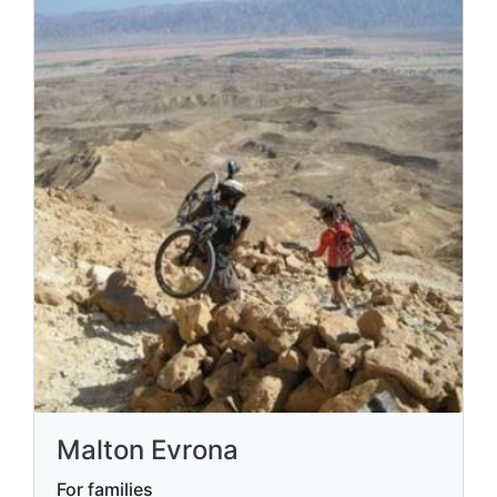
Malton Evrona
For families