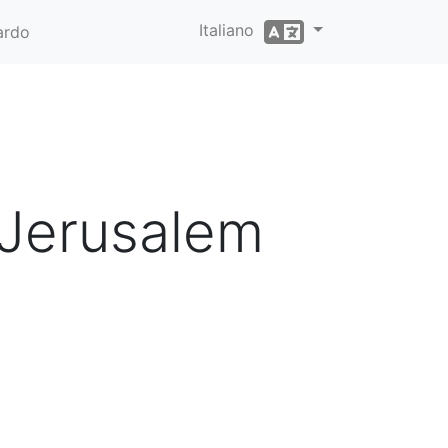
Italiano
ardo
, Jerusalem