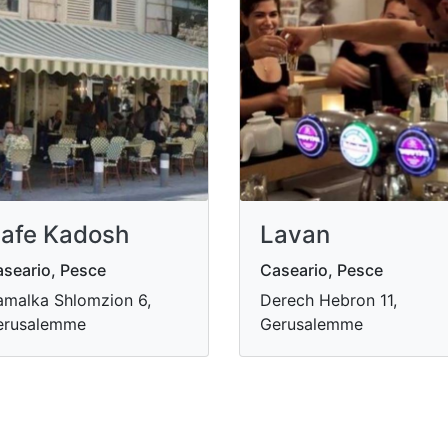
afe Kadosh
Lavan
seario, Pesce
Caseario, Pesce
malka Shlomzion 6,
Derech Hebron 11,
erusalemme
Gerusalemme