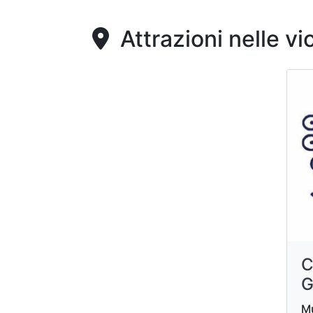
Attrazioni nelle vi
C
G
Mu