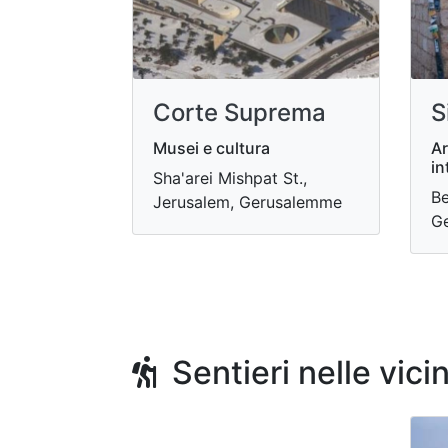
Corte Suprema
S
Musei e cultura
Ar
in
Sha'arei Mishpat St.,
Be
Jerusalem, Gerusalemme
G
Sentieri nelle vici