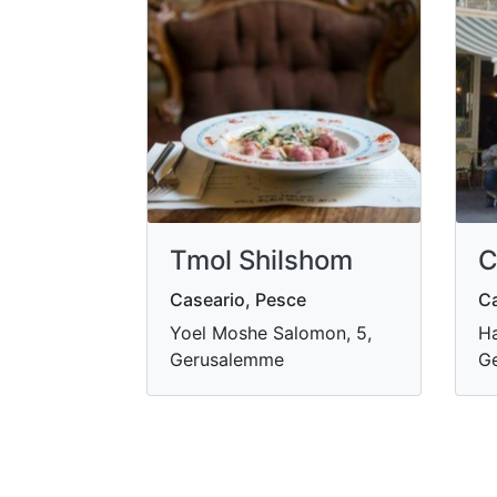
Tmol Shilshom
C
Caseario, Pesce
Ca
Yoel Moshe Salomon, 5,
Ha
Gerusalemme
G