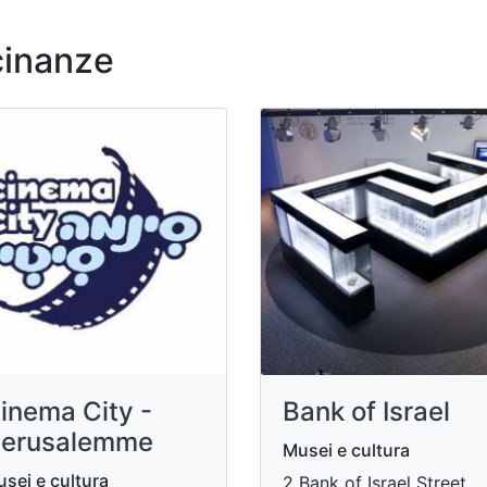
cinanze
inema City -
Bank of Israel
erusalemme
Musei e cultura
sei e cultura
2 Bank of Israel Street ,