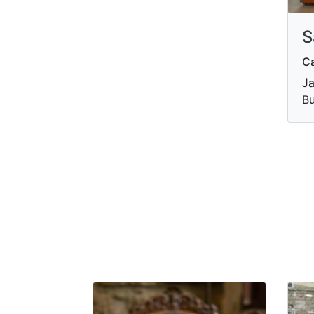
S
Ca
Ja
Bu