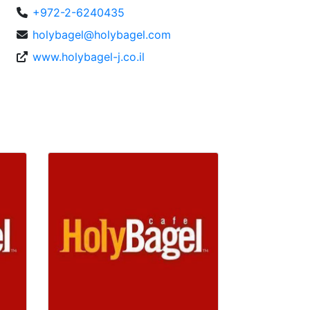
+972-2-6240435
holybagel@holybagel.com
www.holybagel-j.co.il