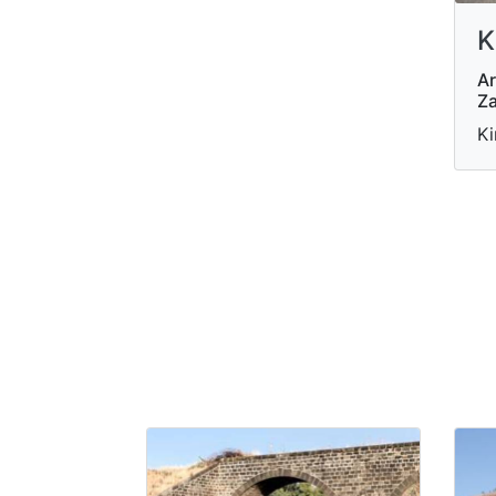
K
Ar
Za
Ki