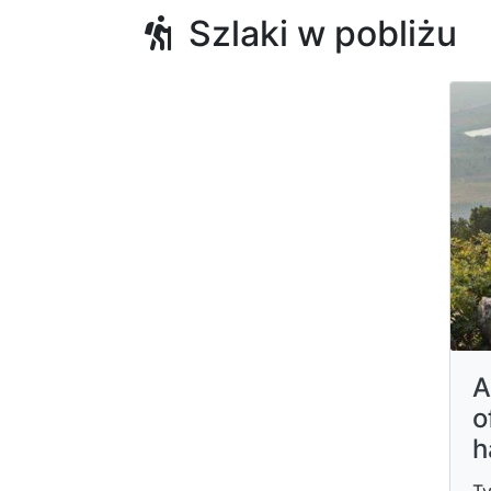
Szlaki w pobliżu
A
o
h