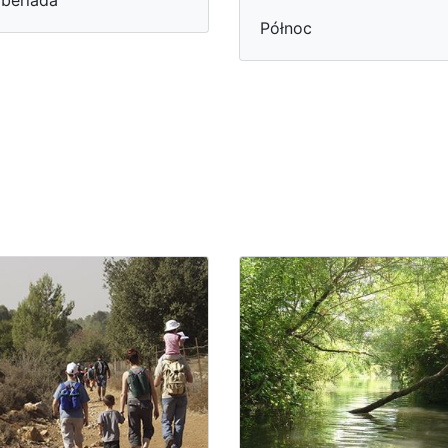
beriada
Północ