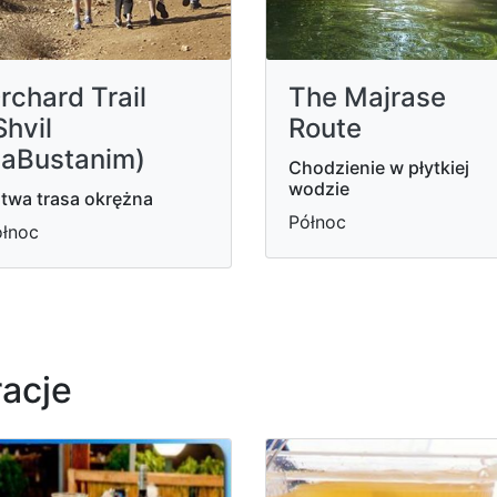
rchard Trail
The Majrase
Shvil
Route
aBustanim)
Chodzienie w płytkiej
wodzie
twa trasa okrężna
Północ
łnoc
racje