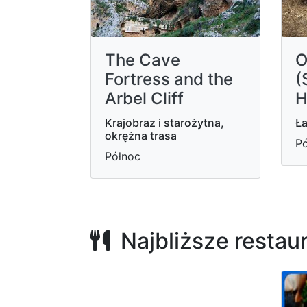
The Cave
O
Fortress and the
(
Arbel Cliff
H
Krajobraz i starożytna,
Ła
okrężna trasa
Pó
Północ
Najbliższe restau