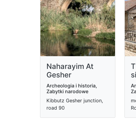
Naharayim At
T
Gesher
s
Archeologia i historia,
Ar
Zabytki narodowe
Za
Kibbutz Gesher junction,
mo
road 90
Ro