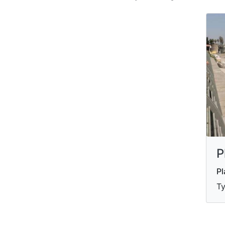
P
Pl
Ty