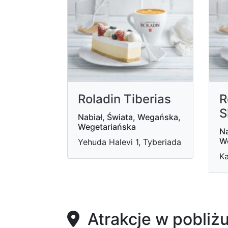
Roladin Tiberias
R
S
Nabiał, Świata, Wegańska,
Wegetariańska
Na
W
Yehuda Halevi 1, Tyberiada
Ka
Atrakcje w pobliż