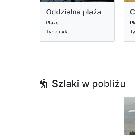
Oddzielna plaża
C
Plaże
Pl
Tyberiada
Ty
Szlaki w pobliżu