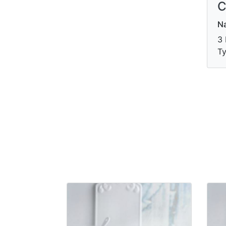
C
Na
3 
Ty