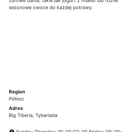
zdrowe dania, takie jak jogurt z muesli lub różne
sezonowe owoce do każdej potrawy.
Region
Północ
Adres
Big Tiberia, Tyberiada
Sunday-Thursday: 10: 00-22: 00 Friday: 09: 00-