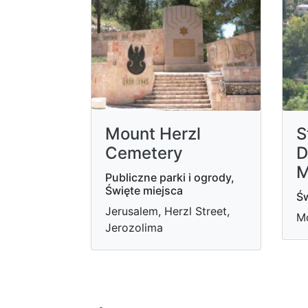
Mount Herzl
S
Cemetery
D
M
Publiczne parki i ogrody,
Święte miejsca
Św
Jerusalem, Herzl Street,
Mo
Jerozolima