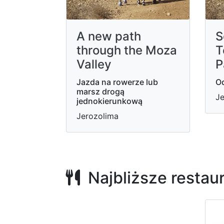
A new path
S
through the Moza
T
Valley
P
Jazda na rowerze lub
Od
marsz drogą
Je
jednokierunkową
Jerozolima
Najbliższe restau