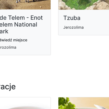
de Telem - Enot
Tzuba
elem National
Jerozolima
ark
wiedź miejsce
rozolima
racje