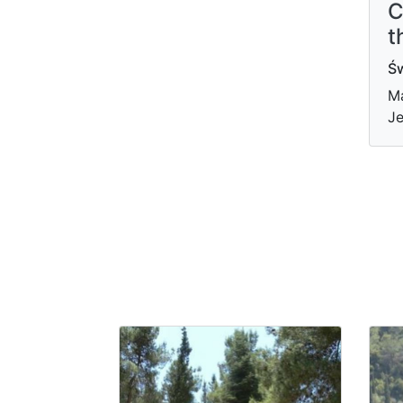
C
t
Św
Ma
Je