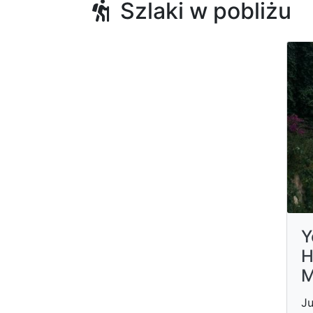
Szlaki w pobliżu
Y
H
M
Ju