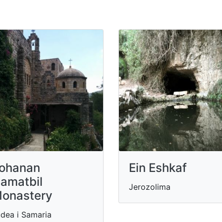
ohanan
Ein Eshkaf
amatbil
Jerozolima
onastery
dea i Samaria