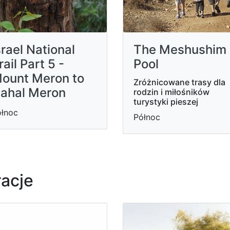
srael National
The Meshushim
rail Part 5 -
Pool
ount Meron to
Zróżnicowane trasy dla
ahal Meron
rodzin i miłośników
turystyki pieszej
łnoc
Północ
racje