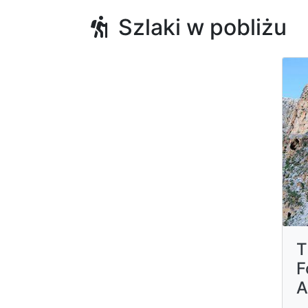
Szlaki w pobliżu
T
F
A