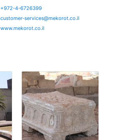
+972-4-6726399
customer-services@mekorot.co.il
www.mekorot.co.il