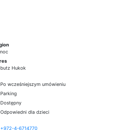
gion
łnoc
res
bbutz Hukok
Po wcześniejszym umówieniu
Parking
Dostępny
Odpowiedni dla dzieci
+972-4-6714770