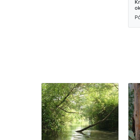
Kr
ok
Pó