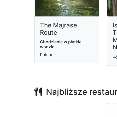
The Majrase
I
Route
T
M
Chodzienie w płytkiej
N
wodzie
Północ
Pó
Najbliższe restau