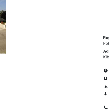
Re
Pó
Ad
Ki