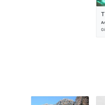
T
Ar
Gi