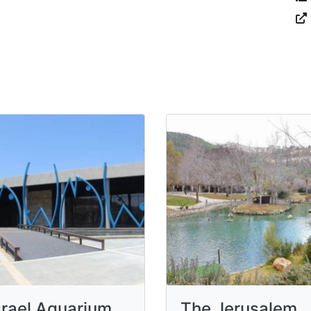
srael Aquarium
The Jerusalem