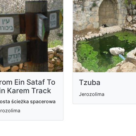
rom Ein Sataf To
Tzuba
in Karem Track
Jerozolima
osta ścieżka spacerowa
rozolima