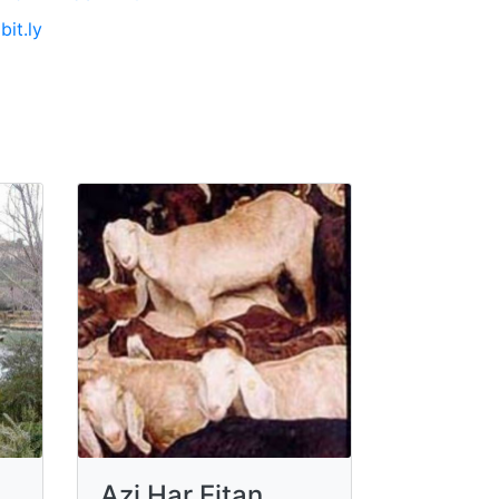
bit.ly
Azi Har Eitan