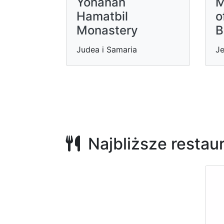
Yohanan
M
Hamatbil
o
Monastery
B
Judea i Samaria
Je
Najbliższe restau