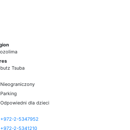
gion
rozolima
res
bbutz Tsuba
Nieograniczony
Parking
Odpowiedni dla dzieci
+972-2-5347952
+972-2-5341210