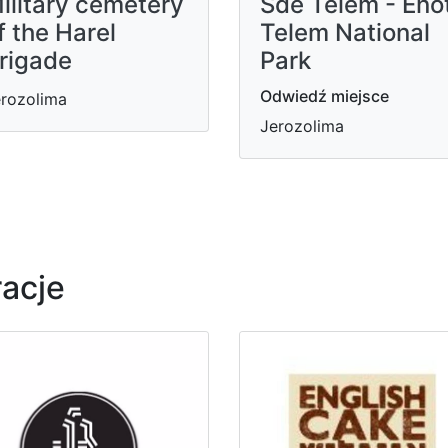
ilitary cemetery
Sde Telem - Eno
f the Harel
Telem National
rigade
Park
Odwiedź miejsce
rozolima
Jerozolima
racje