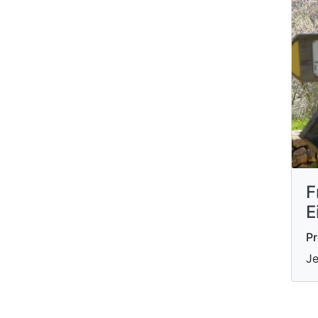
F
E
Pr
Je