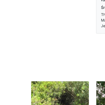
Śr
Th
Ma
Je