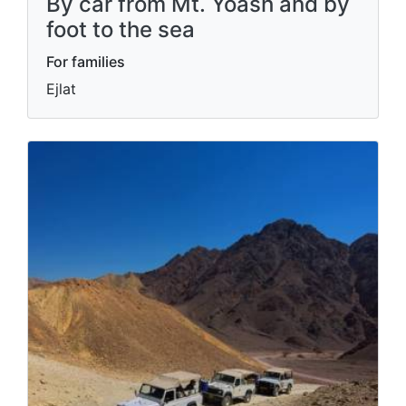
By car from Mt. Yoash and by
foot to the sea
For families
Ejlat