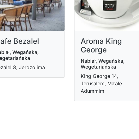
afe Bezalel
Aroma King
George
biał, Wegańska,
egetariańska
Nabiał, Wegańska,
Wegetariańska
zalel 8, Jerozolima
King George 14,
Jerusalem, Ma’ale
Adummim