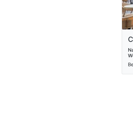
C
Na
W
Be