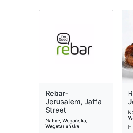
Rebar-
R
Jerusalem, Jaffa
J
Street
Na
W
Nabiał, Wegańska,
Wegetariańska
Hi