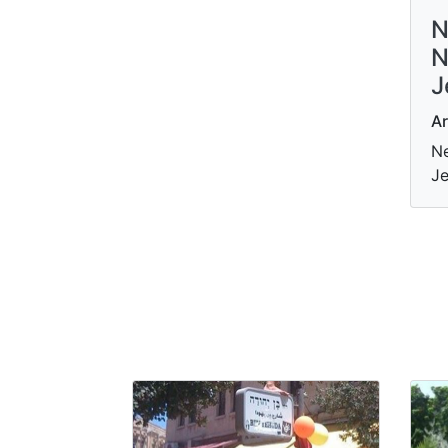
N
N
J
Ar
Ne
Je