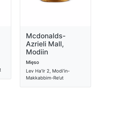
Mcdonalds-
Azrieli Mall,
Modiin
Mięso
t
Lev Ha'Ir 2, Modi’in-
Makkabbim-Re’ut