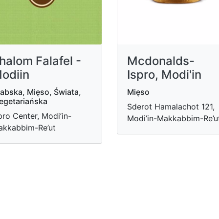
halom Falafel -
Mcdonalds-
odiin
Ispro, Modi'in
abska, Mięso, Świata,
Mięso
egetariańska
Sderot Hamalachot 121,
pro Center, Modi’in-
Modi’in-Makkabbim-Re’u
kkabbim-Re’ut