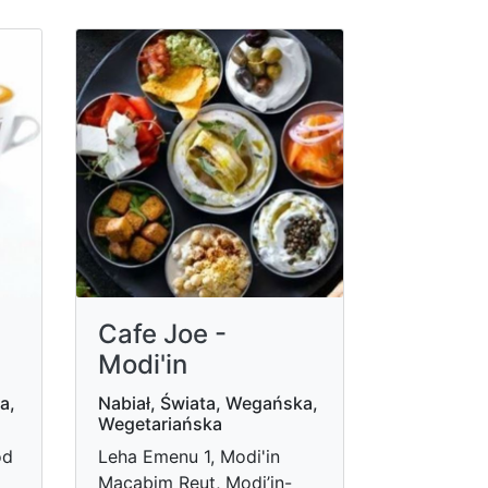
Cafe Joe -
Modi'in
a,
Nabiał, Świata, Wegańska,
Wegetariańska
od
Leha Emenu 1, Modi'in
Macabim Reut, Modi’in-