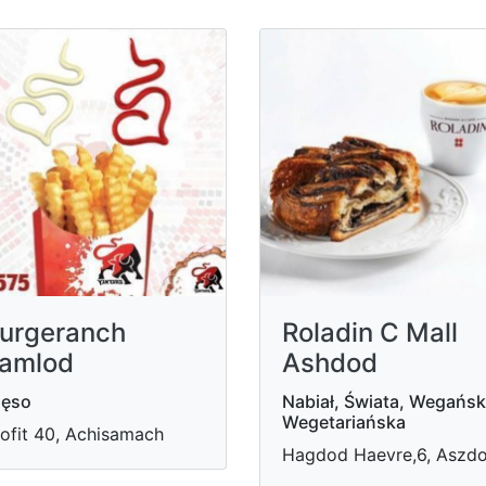
urgeranch
Roladin C Mall
amlod
Ashdod
ięso
Nabiał, Świata, Wegańsk
Wegetariańska
ofit 40, Achisamach
Hagdod Haevre,6, Aszd