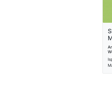
S
M
Ar
W
Is
Ma