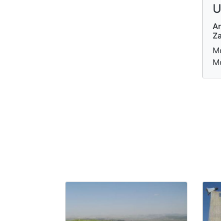
U
Ar
Za
Mo
Mo