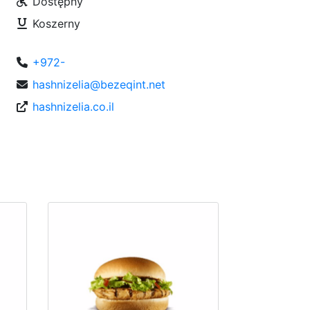
Dostępny
Koszerny
+972-
hashnizelia@bezeqint.net
hashnizelia.co.il