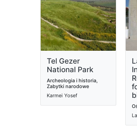
Tel Gezer
L
National Park
I
R
Archeologia i historia,
f
Zabytki narodowe
b
Karmei Yosef
Oś
La