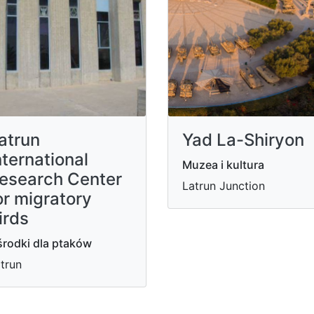
Yad La-Shiryon
atrun
nternational
Muzea i kultura
esearch Center
Latrun Junction
or migratory
irds
rodki dla ptaków
trun