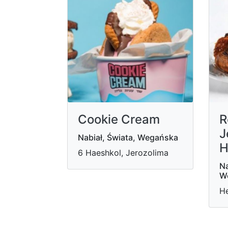
Cookie Cream
R
J
Nabiał, Świata, Wegańska
H
6 Haeshkol, Jerozolima
Na
W
He