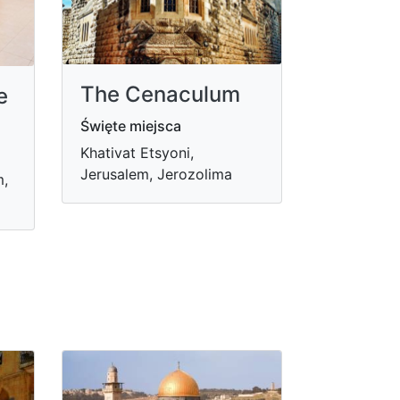
The Cenaculum
e
Święte miejsca
Khativat Etsyoni,
Jerusalem, Jerozolima
m,