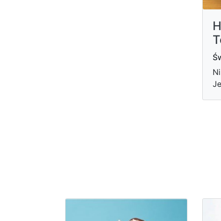
H
T
Św
Ni
Je