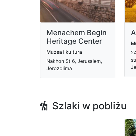
Menachem Begin
A
Heritage Center
Mu
Muzea i kultura
24
st
Nakhon St 6, Jerusalem,
Je
Jerozolima
Szlaki w pobliżu