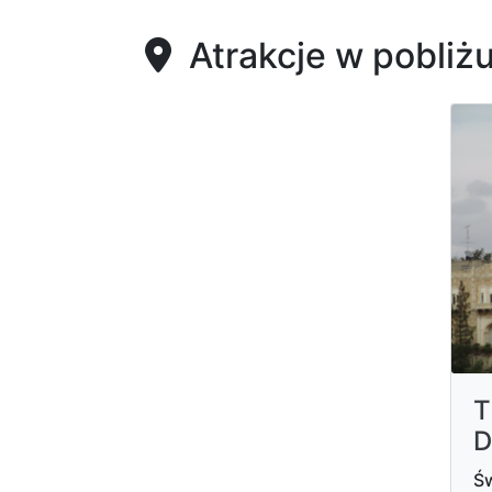
Atrakcje w pobliż
T
D
Św