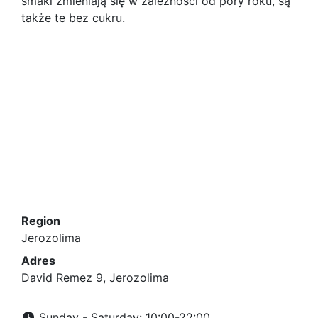
smaki zmieniają się w zależności od pory roku, są
także te bez cukru.
Region
Jerozolima
Adres
David Remez 9, Jerozolima
Sunday - Saturday: 10:00-22:00