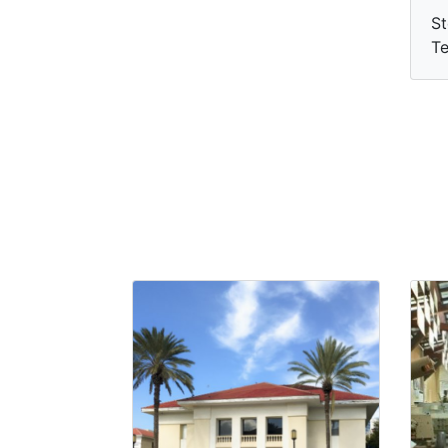
St
Te