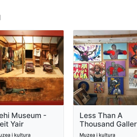
u
ehi Museum -
Less Than A
eit Yair
Thousand Galle
zea i kultura
Muzea i kultura