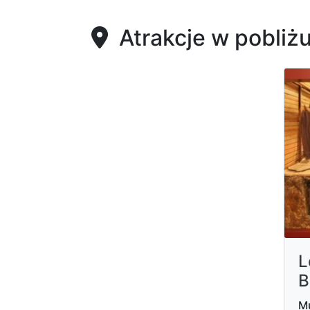
Atrakcje w pobliż
L
B
Mu