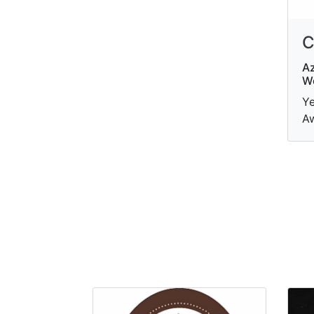
C
Az
We
Ye
Aw