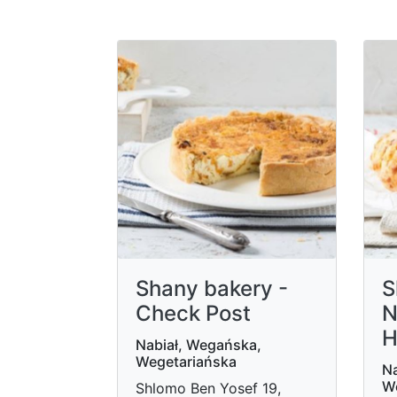
Shany bakery -
S
Check Post
N
H
Nabiał, Wegańska,
Wegetariańska
Na
W
Shlomo Ben Yosef 19,