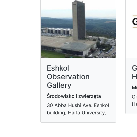
Eshkol
G
Observation
H
Gallery
Mu
Środowisko i zwierzęta
Gr
Ha
30 Abba Hushi Ave. Eshkol
building, Haifa University,