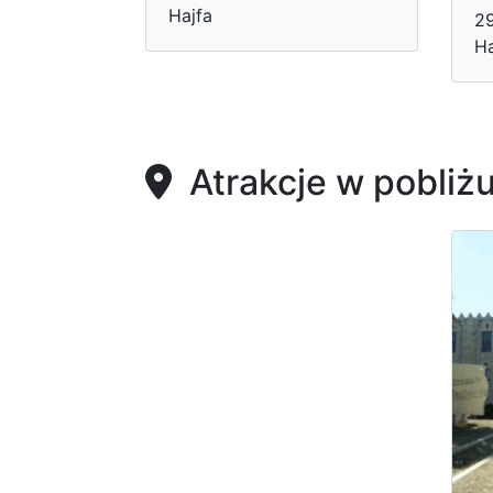
Hajfa
29
Ha
Atrakcje w pobliż