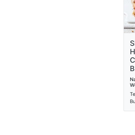
S
H
C
B
Na
W
Te
Bu