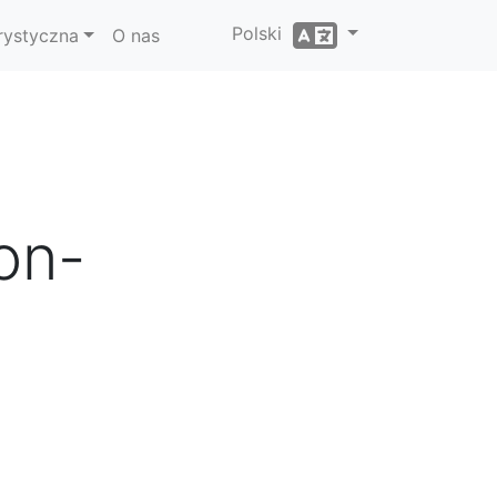
Polski
rystyczna
O nas
on-