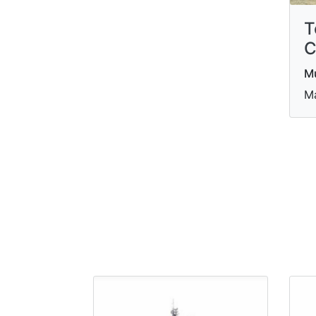
T
C
Mu
Ma